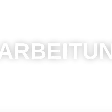
ARBEITU
, Glas, Acrylglas und vieles mehr.
te Werbegeschenke, Besonderes für
Feierlichkeiten, sowie Festzeichen
nd Teil unseres Sortiments.