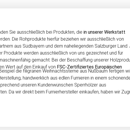
nden Sie ausschließlich bei Produkten, die
in unserer Werkstatt
den. Die Rohprodukte hierfür beziehen wir ausschließlich von
Partnern aus Südbayern und dem naheliegenden Salzburger Land. 
r Produkte werden ausschließlich von uns gezeichnet und für
 maschinenfähig gemacht. Bei der Beschaffung unserer Holzprod
ßen Wert auf den Einkauf von
FSC-Zertifiziertes Europäischen
eispiel die filigranen Weihnachtssterne aus Nußbaum fertigen wi
r Herstellung, handwerklich aus edlen Furnieren in einem schonend
entsprechend unseren Kundenwünschen Sperrhölzer aus
n. Da wir direkt beim Furnierhersteller einkaufen, haben wir Zugr