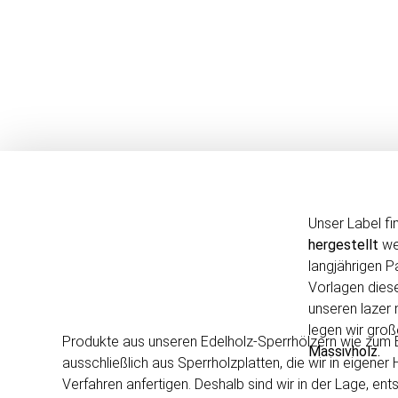
Einzigartige Dekoartikel, individualisier
Hochzeiten, Geburtstage, Taufen und andere 
und Ehrengaben für's Vereinsleben si
Unser Label fi
hergestellt
wer
langjährigen 
Vorlagen diese
unseren lazer
legen wir gro
Produkte aus unseren Edelholz-Sperrhölzern wie zum B
Massivholz.
ausschließlich aus Sperrholzplatten, die wir in eigene
Verfahren anfertigen. Deshalb sind wir in der Lage, 