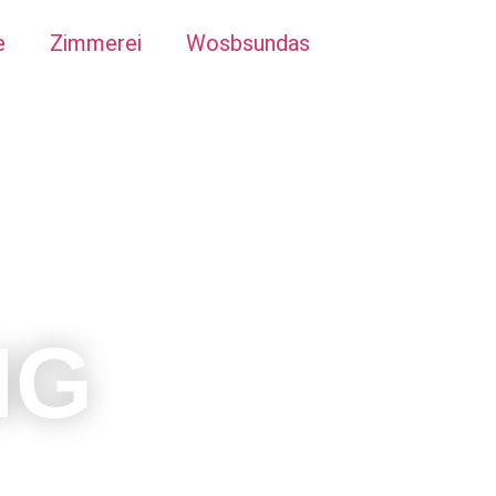
e
Zimmerei
Wosbsundas
NG