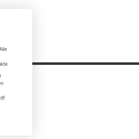
Alle
ukte
r
en
iff