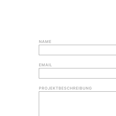
Geben Sie uns eine kurze Beschreibung Ih
Ihnen mitteilen, was wir 
NAME
EMAIL
PROJEKTBESCHREIBUNG