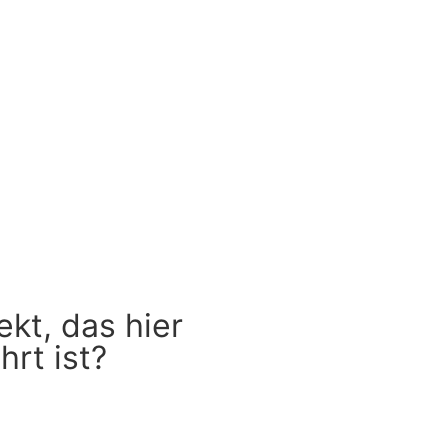
ekt, das hier
hrt ist?
blem!