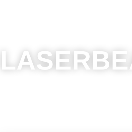
LASERBE
Wir Fertigen und Veredeln Produkte aus Holz
Einzigartige Dekoartikel, individualisier
Hochzeiten, Geburtstage, Taufen und andere 
und Ehrengaben für's Vereinsleben si