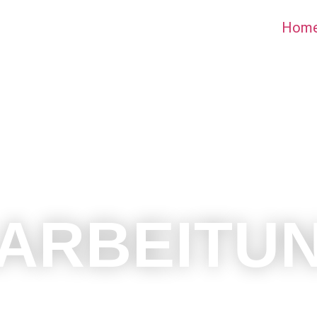
Hom
ARBEITU
, Glas, Acrylglas und vieles mehr.