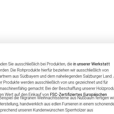
te Werbegeschenke, Besonderes für
Feierlichkeiten, sowie Festzeichen
nd Teil unseres Sortiments.
nden Sie ausschließlich bei Produkten, die
in unserer Werkstatt
den. Die Rohprodukte hierfür beziehen wir ausschließlich von
Partnern aus Südbayern und dem naheliegenden Salzburger Land. 
r Produkte werden ausschließlich von uns gezeichnet und für
 maschinenfähig gemacht. Bei der Beschaffung unserer Holzprod
ßen Wert auf den Einkauf von
FSC-Zertifiziertes Europäischen
eispiel die filigranen Weihnachtssterne aus Nußbaum fertigen wi
r Herstellung, handwerklich aus edlen Furnieren in einem schonend
entsprechend unseren Kundenwünschen Sperrhölzer aus